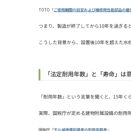
TOTO「
ご使用期間の目安および補修用性能部品の最
つまり、製造が終了してから10年を過ぎる
こうした背景から、設置後10年を超えた水
「法定耐用年数」と「寿命」は
「耐用年数」という言葉を聞くと、15年く
実際、国税庁が定める建物附属設備の耐用年
国税庁「
主な減価償却資産の耐用年数表
」